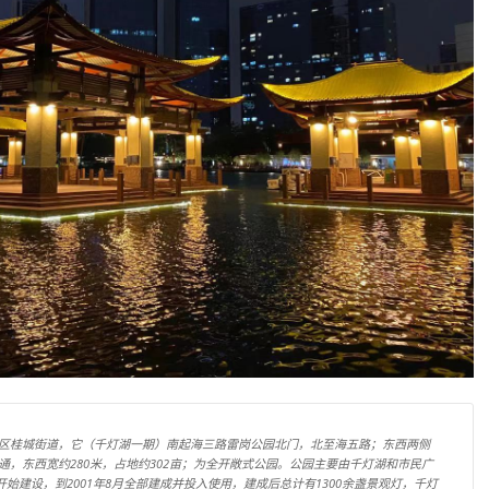
区桂城街道，它（千灯湖一期）南起海三路雷岗公园北门，北至海五路；东西两侧
通，东西宽约280米，占地约302亩；为全开敞式公园。公园主要由千灯湖和市民广
月开始建设，到2001年8月全部建成并投入使用，建成后总计有1300余盏景观灯，千灯