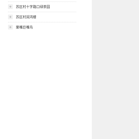
苏区村十字路口绿茶园
苏区村润鸿楼
栗嘴巨嘴鸟