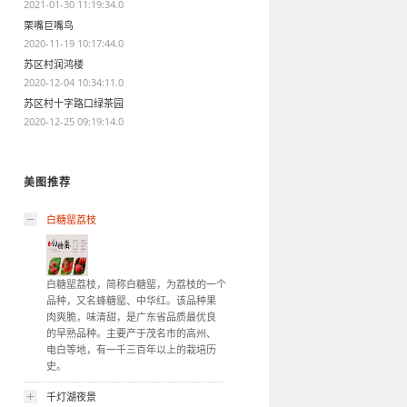
2021-01-30 11:19:34.0
栗嘴巨嘴鸟
2020-11-19 10:17:44.0
苏区村润鸿楼
2020-12-04 10:34:11.0
苏区村十字路口绿茶园
2020-12-25 09:19:14.0
美图推荐
白糖罂荔枝
白糖罂荔枝，简称白糖罂，为荔枝的一个
品种，又名蜂糖罂、中华红。该品种果
肉爽脆，味清甜，是广东省品质最优良
的早熟品种。主要产于茂名市的高州、
电白等地，有一千三百年以上的栽培历
史。
千灯湖夜景