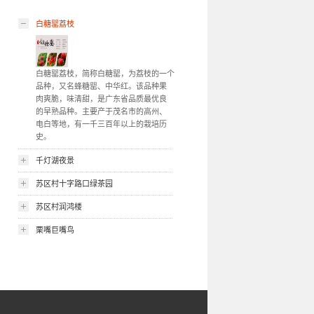
白糖罂荔枝
白糖罂荔枝，简称白糖罂，为荔枝的一个
品种，又名蜂糖罂、中华红。该品种果
肉爽脆，味清甜，是广东省品质最优良
的早熟品种。主要产于茂名市的高州、
电白等地，有一千三百年以上的栽培历
史。
千灯湖夜景
苏区村十字路口绿茶园
苏区村润鸿楼
栗嘴巨嘴鸟