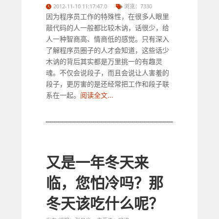
2012-11-10 11:17:47.0
浏览：7330
因为程序员工作的特殊性，在很多人眼里
敲代码的人一般都比较木讷，话很少，给
人一种智商高、情商低的感觉。只有深入
了解程序员圈子的人才会知道，这些话少
木讷的背后其实都是万里挑一的有趣灵
魂。不仅会说段子，而且会说让人害羞的
段子，更厉害的是还经常把工作和段子联
系在一起。
阅读全文...
又是一年冬天来
临，您怕冷吗？那
冬天该吃什么呢？