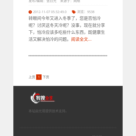
发布/编辑：张日光 来源于：网络
2012-11-07 05:32:49.0
浏览：9538
转眼间今年又进入冬季了，您是否怕冷
呢？讨厌这冬天冷呢？没事，现在就分享
下，怕冷应该多吃些什么东西，既健康生
活又解决怕冷的问题。
阅读全文...
上页
1
下页
本站由光哥提供技术支持。